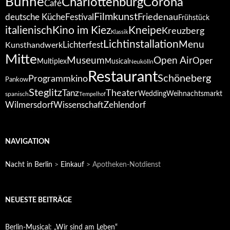
Bühne
Corona
Charlottenburg
Café
Filmkunst
deutsche Küche
Festival
Friedenau
Frühstück
italienisch
Kino im Kiez
Kneipe
Kreuzberg
Klassik
Lichtinstallation
Menu
Lichterfest
Kunsthandwerk
Mitte
Open Air
Museum
Oper
Multiplex
Musical
Neukölln
Restaurant
Schöneberg
Programmkino
Pankow
Steglitz
Tanz
Theater
Wedding
Weihnachtsmarkt
spanisch
Tempelhof
Wilmersdorf
Zehlendorf
Wissenschaft
NAVIGATION
Nacht in Berlin
>
Einkauf
>
Apotheken-Notdienst
NEUESTE BEITRÄGE
Berlin-Musical: „Wir sind am Leben“