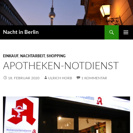
Zum
Inhalt
springen
Suchen
Nacht in Berlin
PRIMÄR
MENÜ
EINKAUF
,
NACHTARBEIT
,
SHOPPING
APOTHEKEN-NOTDIENST
18. FEBRUAR 2020
ULRICH HORB
1 KOMMENTAR