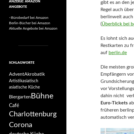
ANZEIGE: AMAZON
gibt es an den 
ANGEBOTE
Regel auch über
berlinweit auch
<
Bürobedarf bei Amazon
Berlin-Bücher bei Amazon
(
Überblick bei b
Aktuelle Angebote bei Amazon
Es lohnt sich a
Restkarten zu f
auf
berlin.de
SCHLAGWORTE
Die meisten gr
Advent
Akrobatik
Empfängern von A
Artistik
asiatisch
Grundsicherung,
asiatische Küche
vor Vorstellungs
Bühne
dahin nicht ve
Biergarten
Euro-Tickets
ab
Café
früheren berlin
Charlottenburg
automatisch ver
Corona