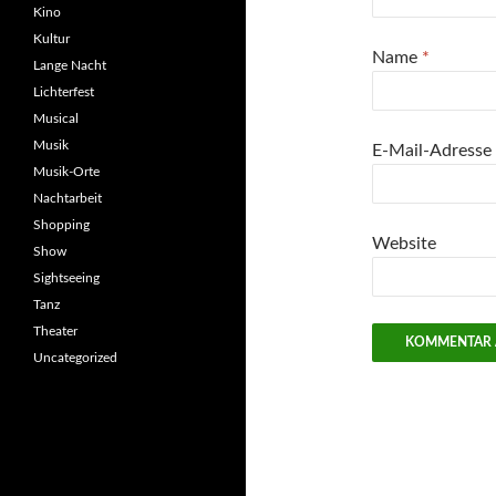
Kino
Kultur
Name
*
Lange Nacht
Lichterfest
Musical
Musik
E-Mail-Adresse
Musik-Orte
Nachtarbeit
Shopping
Website
Show
Sightseeing
Tanz
Theater
Uncategorized