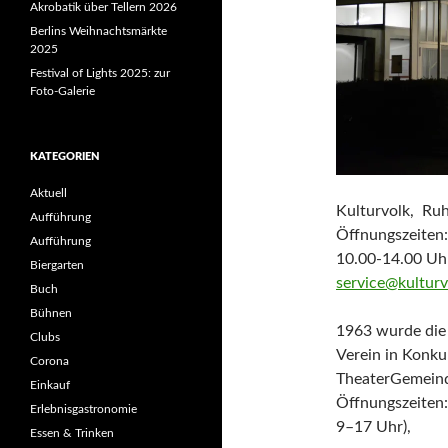
Akrobatik über Tellern 2026
Berlins Weihnachtsmärkte
2025
Festival of Lights 2025: zur
Foto-Galerie
KATEGORIEN
Aktuell
Kulturvolk, Ruh
Aufführung
Öffnungszeiten:
Aufführung
10.00-14.00 Uhr
Biergarten
service@kultur
Buch
Bühnen
1963 wurde di
Clubs
Verein in Konku
Corona
TheaterGemeinde
Einkauf
Öffnungszeiten:
Erlebnisgastronomie
9–17 Uhr),
Essen & Trinken