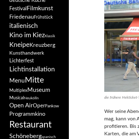
deutsche Küche
Filmkunst
Festival
Friedenau
Frühstück
italienisch
Kino im Kiez
Klassik
Kneipe
Kreuzberg
Kunsthandwerk
Lichterfest
Lichtinstallation
Mitte
Menu
Museum
Multiplex
die frühere Hekticket
Musical
Neukölln
Open Air
Oper
Pankow
Wer seine Abend
Programmkino
mag, kann von 
Restaurant
profitieren. Bis
Karten, die am 
Schöneberg
spanisch