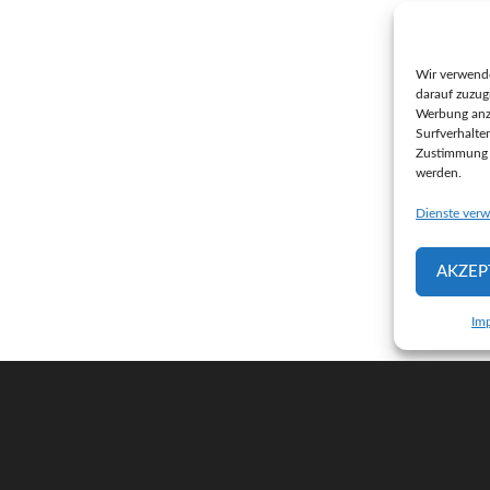
Wir verwend
darauf zuzug
Werbung anz
Surfverhalte
Zustimmung n
werden.
Dienste verw
AKZEP
Im