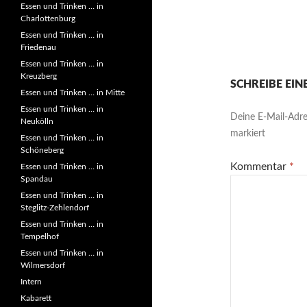
Essen und Trinken … in
Charlottenburg
Essen und Trinken … in
Friedenau
Essen und Trinken … in
Kreuzberg
SCHREIBE EI
Essen und Trinken … in Mitte
Essen und Trinken … in
Deine E-Mail-Adres
Neukölln
markiert
Essen und Trinken … in
Schöneberg
Kommentar
*
Essen und Trinken … in
Spandau
Essen und Trinken … in
Steglitz-Zehlendorf
Essen und Trinken … in
Tempelhof
Essen und Trinken … in
Wilmersdorf
Intern
Kabarett