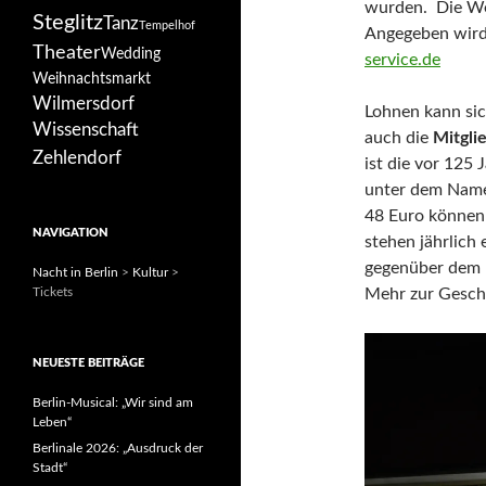
wurden. Die Webs
Steglitz
Tanz
Tempelhof
Angegeben wird
Theater
Wedding
service.de
Weihnachtsmarkt
Wilmersdorf
Lohnen kann sich
Wissenschaft
auch die
Mitgli
Zehlendorf
ist die vor 125
unter dem Namen
48 Euro können 
NAVIGATION
stehen jährlich
gegenüber dem r
Nacht in Berlin
>
Kultur
>
Mehr zur Gesch
Tickets
NEUESTE BEITRÄGE
Berlin-Musical: „Wir sind am
Leben“
Berlinale 2026: „Ausdruck der
Stadt“