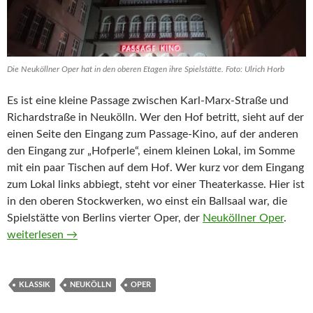
Die Neuköllner Oper hat in den oberen Etagen ihre Spielstätte. Foto: Ulrich Horb
Es ist eine kleine Passage zwischen Karl-Marx-Straße und
Richardstraße in Neukölln. Wer den Hof betritt, sieht auf der
einen Seite den Eingang zum Passage-Kino, auf der anderen
den Eingang zur „Hofperle“, einem kleinen Lokal, im Somme
mit ein paar Tischen auf dem Hof. Wer kurz vor dem Eingang
zum Lokal links abbiegt, steht vor einer Theaterkasse. Hier ist
in den oberen Stockwerken, wo einst ein Ballsaal war, die
Spielstätte von Berlins vierter Oper, der
Neuköllner Oper
.
Neuköllner Oper
weiterlesen
→
KLASSIK
NEUKÖLLN
OPER