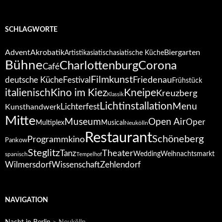
SCHLAGWORTE
Advent
Akrobatik
Biergarten
Artistik
asiatisch
asiatische Küche
Bühne
Corona
Charlottenburg
Café
Filmkunst
deutsche Küche
Festival
Friedenau
Frühstück
italienisch
Kino im Kiez
Kneipe
Kreuzberg
Klassik
Lichtinstallation
Menu
Lichterfest
Kunsthandwerk
Mitte
Open Air
Museum
Oper
Multiplex
Musical
Neukölln
Restaurant
Schöneberg
Programmkino
Pankow
Steglitz
Tanz
Theater
Wedding
Weihnachtsmarkt
spanisch
Tempelhof
Wilmersdorf
Zehlendorf
Wissenschaft
NAVIGATION