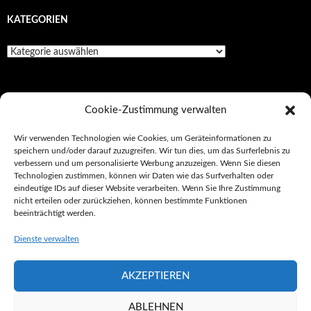
KATEGORIEN
Kategorien
SEITEN
Cookie-Zustimmung verwalten
Impressionen
Wir verwenden Technologien wie Cookies, um Geräteinformationen zu
speichern und/oder darauf zuzugreifen. Wir tun dies, um das Surferlebnis zu
Impressum/Datenschutz
verbessern und um personalisierte Werbung anzuzeigen. Wenn Sie diesen
Technologien zustimmen, können wir Daten wie das Surfverhalten oder
Kultur
eindeutige IDs auf dieser Website verarbeiten. Wenn Sie Ihre Zustimmung
nicht erteilen oder zurückziehen, können bestimmte Funktionen
Tickets
beeinträchtigt werden.
Unterwegs
Dienste verwalten
AKZEPTIEREN
Impressum/Datenschutz
Stolz präsentiert von WordPress
ABLEHNEN