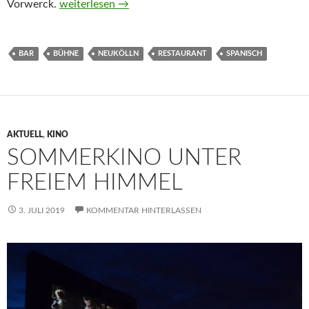
Vorwerck Neukölln
Vorwerck.
weiterlesen
→
BAR
BÜHNE
NEUKÖLLN
RESTAURANT
SPANISCH
AKTUELL
,
KINO
SOMMERKINO UNTER
FREIEM HIMMEL
3. JULI 2019
KOMMENTAR HINTERLASSEN