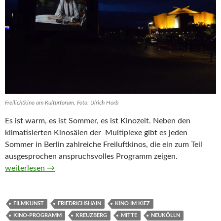
Freilichtkino am Kulturforum. Foto: Ulrich Horb
Es ist warm, es ist Sommer, es ist Kinozeit. Neben den
klimatisierten Kinosälen der Multiplexe gibt es jeden
Sommer in Berlin zahlreiche Freiluftkinos, die ein zum Teil
ausgesprochen anspruchsvolles Programm zeigen.
Sommerkino unter freiem Himmel
weiterlesen
→
FILMKUNST
FRIEDRICHSHAIN
KINO IM KIEZ
KINO-PROGRAMM
KREUZBERG
MITTE
NEUKÖLLN