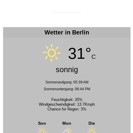
Wetter in Berlin
31°
C
sonnig
Sonnenaufgang: 05:39 AM
Sonnenuntergang: 08:44 PM
Feuchtigkeit: 25%
Windgeschwindigkeit: 13.7Kmph
Chance für Regen: 3%
Son
Mon
Die