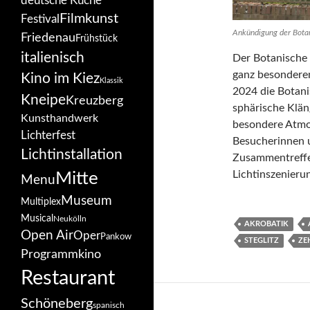
deutsche Küche
Filmkunst
Festival
Ankündigung der Botan
Friedenau
Frühstück
italienisch
Der Botanische 
ganz besonderen
Kino im Kiez
Klassik
2024 die Botani
Kneipe
Kreuzberg
sphärische Klän
Kunsthandwerk
besondere Atmos
Lichterfest
Besucherinnen un
Lichtinstallation
Zusammentreffen
Lichtinszenieru
Mitte
Menu
Museum
Multiplex
Musical
Neukölln
AKROBATIK
Open Air
Oper
Pankow
STEGLITZ
ZE
Programmkino
Restaurant
Schöneberg
spanisch