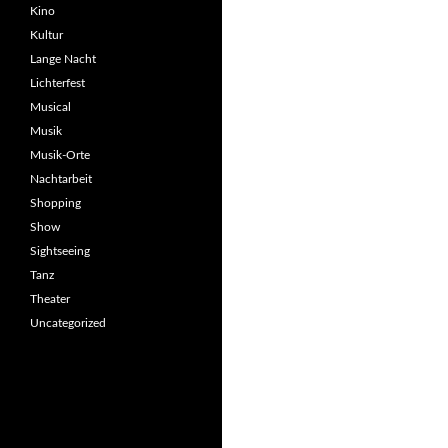
Kino
Kultur
Lange Nacht
Lichterfest
Musical
Musik
Musik-Orte
Nachtarbeit
Shopping
Show
Sightseeing
Tanz
Theater
Uncategorized