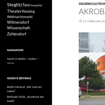
Steglitz
ERLEBNISGASTRO
Tanz
Tempelhof
AKROB
Theater
Wedding
Weihnachtsmarkt
14. FEBRUAR 20
Wilmersdorf
Wissenschaft
Zehlendorf
NAVIGATION
Nacht in Berlin
>
Kultur
>
Show
NEUESTE BEITRÄGE
Berlin-Musical: „Wir sind am
Leben“
Berlinale 2026: „Ausdruck der
Stadt“