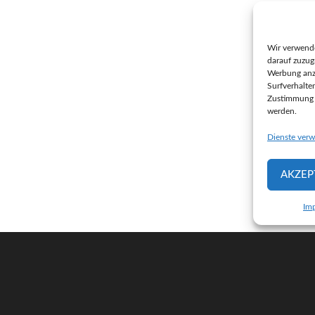
Wir verwend
darauf zuzug
Werbung anz
Surfverhalte
Zustimmung n
werden.
Dienste verw
AKZEP
Im