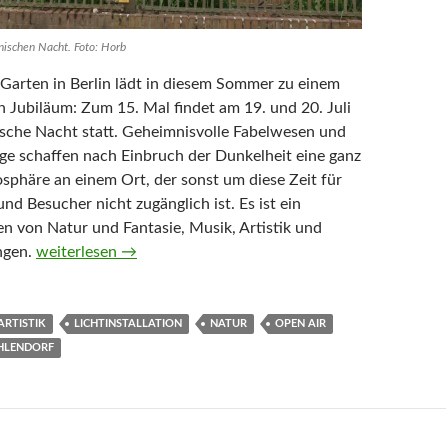
ischen Nacht. Foto: Horb
Garten in Berlin lädt in diesem Sommer zu einem
 Jubiläum: Zum 15. Mal findet am 19. und 20. Juli
sche Nacht statt. Geheimnisvolle Fabelwesen und
ge schaffen nach Einbruch der Dunkelheit eine ganz
phäre an einem Ort, der sonst um diese Zeit für
d Besucher nicht zugänglich ist. Es ist ein
 von Natur und Fantasie, Musik, Artistik und
Zauberhafter Garten: 15. Botanische Nacht
ngen.
weiterlesen
→
ARTISTIK
LICHTINSTALLATION
NATUR
OPEN AIR
HLENDORF