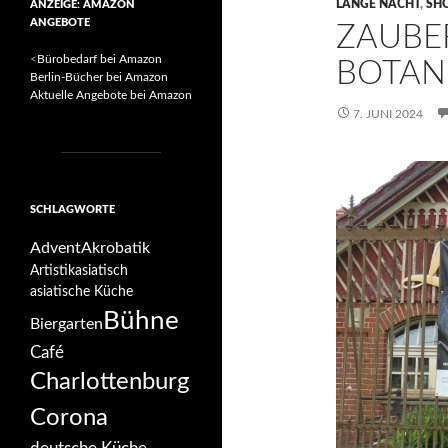
LANGE NACHT
,
SH
ANZEIGE: AMAZON
ANGEBOTE
ZAUBE
<
Bürobedarf bei Amazon
BOTAN
Berlin-Bücher bei Amazon
Aktuelle Angebote bei Amazon
7. JUNI 2024
SCHLAGWORTE
Advent
Akrobatik
Artistik
asiatisch
asiatische Küche
Bühne
Biergarten
Café
Charlottenburg
Corona