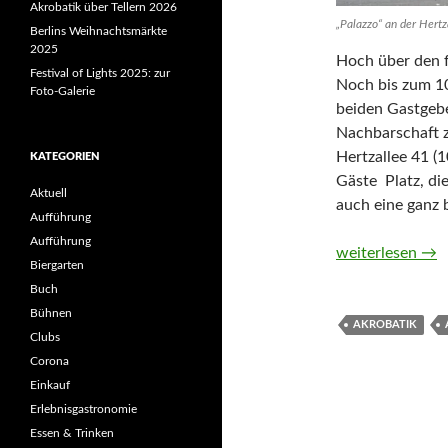
Akrobatik über Tellern 2026
„Palazzo“ an der Hertz
Berlins Weihnachtsmärkte
2025
Hoch über den f
Festival of Lights 2025: zur
Noch bis zum 10
Foto-Galerie
beiden Gastgebe
Nachbarschaft z
Hertzallee 41 (
KATEGORIEN
Gäste Platz, di
Aktuell
auch eine ganz 
Aufführung
Aufführung
Akrobatik über T
weiterlesen
→
Biergarten
Buch
Bühnen
AKROBATIK
Clubs
Corona
Einkauf
Erlebnisgastronomie
Essen & Trinken