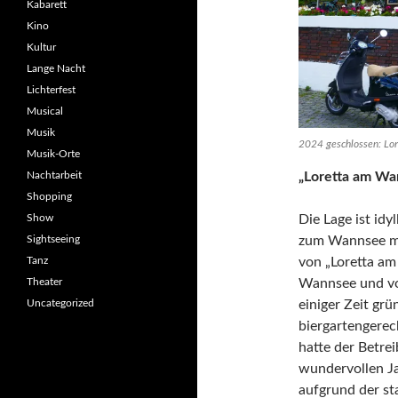
Kabarett
Kino
Kultur
Lange Nacht
Lichterfest
Musical
Musik
2024 geschlossen: Lor
Musik-Orte
Nachtarbeit
„Loretta am Wa
Shopping
Show
Die Lage ist idy
Sightseeing
zum Wannsee mi
Tanz
von „Loretta a
Theater
Wannsee und vo
Uncategorized
einiger Zeit grü
biergartengerec
hatte der Betre
wundervollen Ja
aufgrund der st