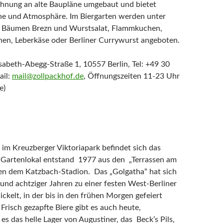
ehnung an alte Baupläne umgebaut und bietet
he und Atmosphäre. Im Biergarten werden unter
en Bäumen Brezn und Wurstsalat, Flammkuchen,
en, Leberkäse oder Berliner Currywurst angeboten.
isabeth-Abegg-Straße 1, 10557 Berlin, Tel: +49 30
ail:
mail@zollpackhof.de
, Öffnungszeiten 11-23 Uhr
e)
 im Kreuzberger Viktoriapark befindet sich das
 Gartenlokal entstand 1977 aus den „Terrassen am
en dem Katzbach-Stadion. Das „Golgatha“ hat sich
 und achtziger Jahren zu einer festen West-Berliner
ickelt, in der bis in den frühen Morgen gefeiert
Frisch gezapfte Biere gibt es auch heute,
es das helle Lager von Augustiner, das Beck’s Pils,