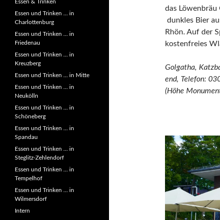
Essen & Trinken
das Löwenbräu O
Essen und Trinken … in
dunkles Bier au
Charlottenburg
Rhön. Auf der S
Essen und Trinken … in
Friedenau
kostenfreies Wl
Essen und Trinken … in
Kreuzberg
Golgatha, Katzba
Essen und Trinken … in Mitte
end, Telefon: 0
Essen und Trinken … in
(Höhe Monument
Neukölln
Essen und Trinken … in
Schöneberg
Essen und Trinken … in
Spandau
Essen und Trinken … in
Steglitz-Zehlendorf
Essen und Trinken … in
Tempelhof
Essen und Trinken … in
Wilmersdorf
Intern