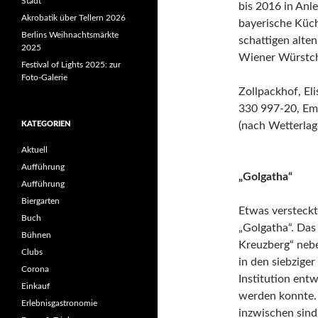
Stadt“
bis 2016 in Anl
Akrobatik über Tellern 2026
bayerische Küc
Berlins Weihnachtsmärkte
schattigen alt
2025
Wiener Würstch
Festival of Lights 2025: zur
Foto-Galerie
Zollpackhof, El
330 997-20, Em
KATEGORIEN
(nach Wetterlag
Aktuell
Aufführung
„Golgatha“
Aufführung
Biergarten
Etwas versteckt
Buch
„Golgatha“. Das
Bühnen
Kreuzberg“ neb
Clubs
in den siebziger
Corona
Institution entw
Einkauf
werden konnte. 
Erlebnisgastronomie
inzwischen sind 