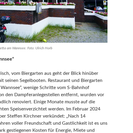
etta am Wannsee. Foto: Ulrich Horb
nnsee“
llisch, vom Biergarten aus geht der Blick hinüber
t seinen Segelbooten. Restaurant und Biergarten
m Wannsee“, wenige Schritte vom S-Bahnhof
n den Dampferanlegestellen entfernt, wurden vor
ndlich renoviert. Einige Monate musste auf die
hten Speisenverzichtet werden. Im Februar 2024
iber Steffen Kirchner verkündet: „Nach 14
hren voller Freundschaft und Gastlichkeit ist es uns
ark gestiegenen Kosten für Energie, Miete und