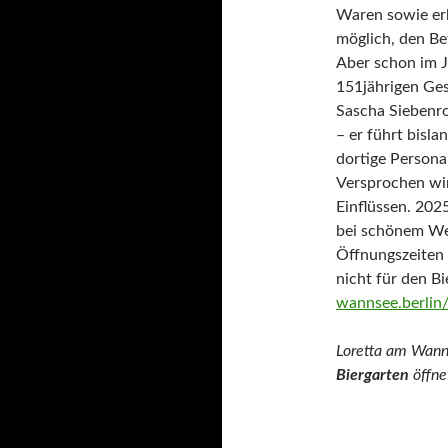
Waren sowie erh
möglich, den Be
Aber schon im J
151jährigen Ge
Sascha Siebenroc
– er führt bisla
dortige Persona
Versprochen wir
Einflüssen. 2025
bei schönem Wet
Öffnungszeiten 
nicht für den B
wannsee.berlin/
Loretta am Wann
Biergarten
öffne