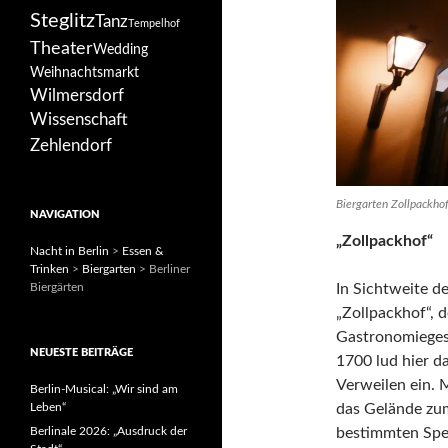
Steglitz
Tanz
Tempelhof
Theater
Wedding
Weihnachtsmarkt
Wilmersdorf
Wissenschaft
Zehlendorf
Biergarten Zollpackhof
NAVIGATION
„Zollpackhof“
Nacht in Berlin
>
Essen &
Trinken
>
Biergarten
>
Berliner
Biergärten
In Sichtweite d
„Zollpackhof“, d
Gastronomieges
NEUESTE BEITRÄGE
1700 lud hier d
Verweilen ein. 
Berlin-Musical: „Wir sind am
Leben“
das Gelände zu
Berlinale 2026: „Ausdruck der
bestimmten Sped