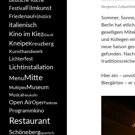
deutsche Küche
Biergarten Zollpackhof
Filmkunst
Festival
Friedenau
Frühstück
Sommer, Sonne, 
italienisch
Berlin hat etlic
geselligem Mite
Kino im Kiez
Klassik
und Kollegen ein
Kneipe
Kreuzberg
neue Saison ges
Kunsthandwerk
gefunden. Nach 
Lichterfest
traditionsreich
Lichtinstallation
Hier ein – unvol
Mitte
Menu
Biergärten – er
Museum
Multiplex
Musical
Neukölln
Open Air
Oper
Pankow
Programmkino
Restaurant
Schöneberg
spanisch