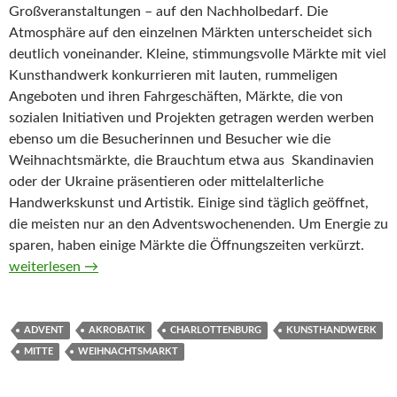
Großveranstaltungen – auf den Nachholbedarf. Die
Atmosphäre auf den einzelnen Märkten unterscheidet sich
deutlich voneinander. Kleine, stimmungsvolle Märkte mit viel
Kunsthandwerk konkurrieren mit lauten, rummeligen
Angeboten und ihren Fahrgeschäften, Märkte, die von
sozialen Initiativen und Projekten getragen werden werben
ebenso um die Besucherinnen und Besucher wie die
Weihnachtsmärkte, die Brauchtum etwa aus Skandinavien
oder der Ukraine präsentieren oder mittelalterliche
Handwerkskunst und Artistik. Einige sind täglich geöffnet,
die meisten nur an den Adventswochenenden. Um Energie zu
sparen, haben einige Märkte die Öffnungszeiten verkürzt.
Ein Hauch von gebrannten Mandeln
weiterlesen
→
ADVENT
AKROBATIK
CHARLOTTENBURG
KUNSTHANDWERK
MITTE
WEIHNACHTSMARKT