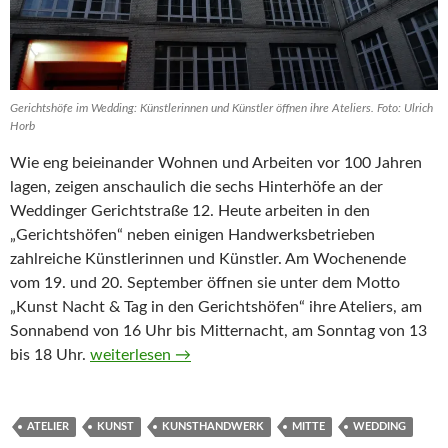
Gerichtshöfe im Wedding: Künstlerinnen und Künstler öffnen ihre Ateliers. Foto: Ulrich
Horb
Wie eng beieinander Wohnen und Arbeiten vor 100 Jahren
lagen, zeigen anschaulich die sechs Hinterhöfe an der
Weddinger Gerichtstraße 12. Heute arbeiten in den
„Gerichtshöfen“ neben einigen Handwerksbetrieben
zahlreiche Künstlerinnen und Künstler. Am Wochenende
vom 19. und 20. September öffnen sie unter dem Motto
„Kunst Nacht & Tag in den Gerichtshöfen“ ihre Ateliers, am
Sonnabend von 16 Uhr bis Mitternacht, am Sonntag von 13
„Kunst Nacht & Tag“ in den Gerichtshöfen
bis 18 Uhr.
weiterlesen
→
ATELIER
KUNST
KUNSTHANDWERK
MITTE
WEDDING