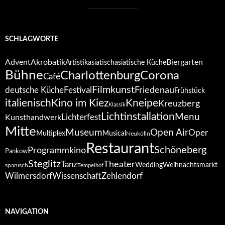
SCHLAGWORTE
Advent
Akrobatik
Biergarten
Artistik
asiatisch
asiatische Küche
Bühne
Corona
Charlottenburg
Café
Filmkunst
deutsche Küche
Festival
Friedenau
Frühstück
italienisch
Kino im Kiez
Kneipe
Kreuzberg
Klassik
Lichtinstallation
Menu
Lichterfest
Kunsthandwerk
Mitte
Open Air
Museum
Oper
Multiplex
Musical
Neukölln
Restaurant
Schöneberg
Programmkino
Pankow
Steglitz
Tanz
Theater
Wedding
Weihnachtsmarkt
spanisch
Tempelhof
Wilmersdorf
Zehlendorf
Wissenschaft
NAVIGATION