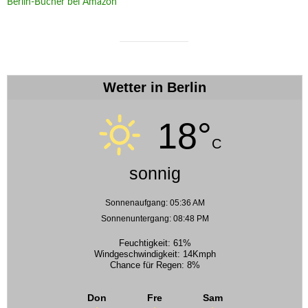
Berlin-Bücher bei Amazon
Wetter in Berlin
18°
C
sonnig
Sonnenaufgang: 05:36 AM
Sonnenuntergang: 08:48 PM
Feuchtigkeit: 61%
Windgeschwindigkeit: 14Kmph
Chance für Regen: 8%
Don
Fre
Sam