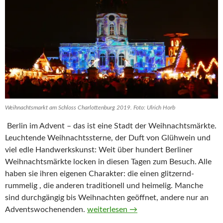
Weihnachtsmarkt am Schloss Charlottenburg 2019. Foto: Ulrich Horb
Berlin im Advent – das ist eine Stadt der Weihnachtsmärkte.
Leuchtende Weihnachtssterne, der Duft von Glühwein und
viel edle Handwerkskunst: Weit über hundert Berliner
Weihnachtsmärkte locken in diesen Tagen zum Besuch. Alle
haben sie ihren eigenen Charakter: die einen glitzernd-
rummelig , die anderen traditionell und heimelig. Manche
sind durchgängig bis Weihnachten geöffnet, andere nur an
Zimtgeruch, Musik und Kunsthandwerk
Adventswochenenden.
weiterlesen
→