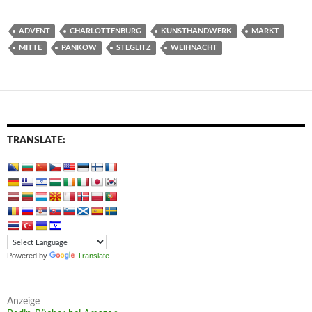
ADVENT
CHARLOTTENBURG
KUNSTHANDWERK
MARKT
MITTE
PANKOW
STEGLITZ
WEIHNACHT
TRANSLATE:
Powered by
Translate
Anzeige