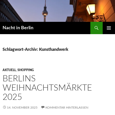
Zum
Inhalt
springen
Suchen
Nacht in Berlin
PRIMÄR
MENÜ
Schlagwort-Archiv: Kunsthandwerk
AKTUELL
,
SHOPPING
BERLINS
WEIHNACHTSMÄRKTE
2025
14. NOVEMBER 2025
KOMMENTAR HINTERLASSEN