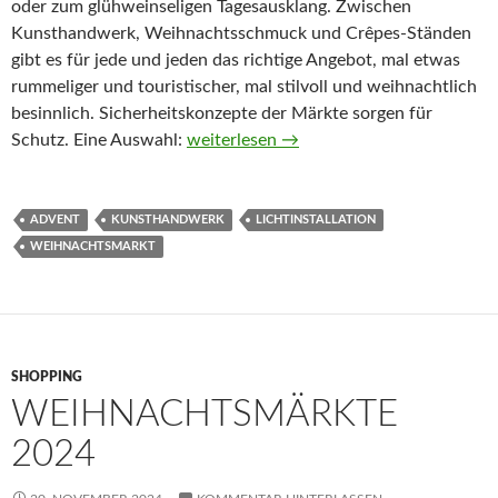
oder zum glühweinseligen Tagesausklang. Zwischen
Kunsthandwerk, Weihnachtsschmuck und Crêpes-Ständen
gibt es für jede und jeden das richtige Angebot, mal etwas
rummeliger und touristischer, mal stilvoll und weihnachtlich
besinnlich. Sicherheitskonzepte der Märkte sorgen für
Berlins Weihnachtsmärkte 2025
Schutz. Eine Auswahl:
weiterlesen
→
ADVENT
KUNSTHANDWERK
LICHTINSTALLATION
WEIHNACHTSMARKT
SHOPPING
WEIHNACHTSMÄRKTE
2024