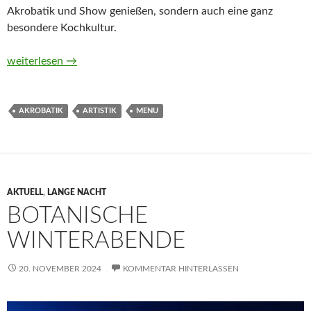
Akrobatik und Show genießen, sondern auch eine ganz
besondere Kochkultur.
Artistik über den Tellern 2025
weiterlesen
→
AKROBATIK
ARTISTIK
MENU
AKTUELL
,
LANGE NACHT
BOTANISCHE
WINTERABENDE
20. NOVEMBER 2024
KOMMENTAR HINTERLASSEN