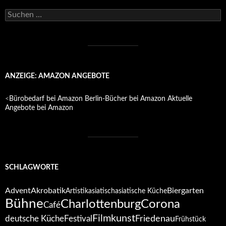
Suchen
nach:
ANZEIGE: AMAZON ANGEBOTE
<
Bürobedarf bei Amazon
Berlin-Bücher bei Amazon
Aktuelle
Angebote bei Amazon
SCHLAGWORTE
Advent
Akrobatik
Biergarten
Artistik
asiatisch
asiatische Küche
Bühne
Corona
Charlottenburg
Café
Filmkunst
deutsche Küche
Festival
Friedenau
Frühstück