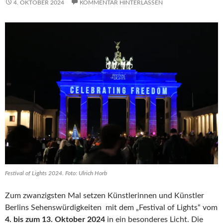
4. OKTOBER 2024
KOMMENTAR HINTERLASSEN
Festival of Lights 2024. Foto: Ulrich Horb
Zum zwanzigsten Mal setzen Künstlerinnen und Künstler
Berlins Sehenswürdigkeiten mit dem „Festival of Lights“ vom
4. bis zum 13. Oktober 2024
in ein besonderes Licht. Die