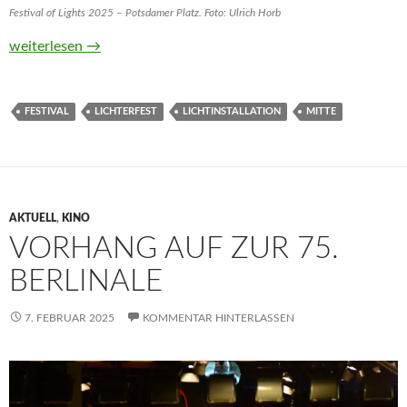
Festival of Lights 2025 – Potsdamer Platz. Foto: Ulrich Horb
Festival of Lights 2025: Let’s shine together
weiterlesen
→
FESTIVAL
LICHTERFEST
LICHTINSTALLATION
MITTE
AKTUELL
,
KINO
VORHANG AUF ZUR 75.
BERLINALE
7. FEBRUAR 2025
KOMMENTAR HINTERLASSEN