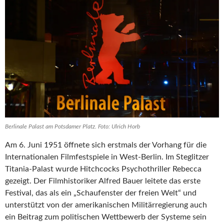
Berlinale Palast am Potsdamer Platz. Foto: Ulrich Horb
Am 6. Juni 1951 öffnete sich erstmals der Vorhang für die
Internationalen Filmfestspiele in West-Berlin. Im Steglitzer
Titania-Palast wurde Hitchcocks Psychothriller Rebecca
gezeigt. Der Filmhistoriker Alfred Bauer leitete das erste
Festival, das als ein „Schaufenster der freien Welt“ und
unterstützt von der amerikanischen Militärregierung auch
ein Beitrag zum politischen Wettbewerb der Systeme sein