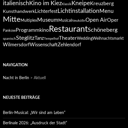
italienisch
Kino im Kiez
Kneipe
Kreuzberg
Klassik
Lichtinstallation
Menu
Lichterfest
Kunsthandwerk
Mitte
Open Air
Museum
Oper
Multiplex
Musical
Neukölln
Restaurant
Schöneberg
Programmkino
Pankow
Steglitz
Tanz
Theater
Wedding
Weihnachtsmarkt
spanisch
Tempelhof
Wilmersdorf
Zehlendorf
Wissenschaft
NAVIGATION
Nacht in Berlin
>
Aktuell
NEUESTE BEITRÄGE
Berlin-Musical: „Wir sind am Leben“
Berlinale 2026: „Ausdruck der Stadt“