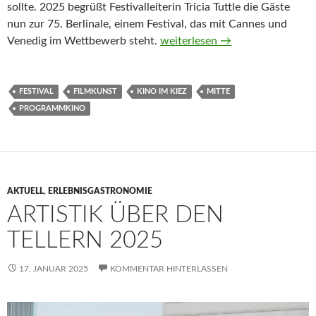
sollte. 2025 begrüßt Festivalleiterin Tricia Tuttle die Gäste
nun zur 75. Berlinale, einem Festival, das mit Cannes und
Vorhang auf zur 75. Berlinale
Venedig im Wettbewerb steht.
weiterlesen
→
FESTIVAL
FILMKUNST
KINO IM KIEZ
MITTE
PROGRAMMKINO
AKTUELL
,
ERLEBNISGASTRONOMIE
ARTISTIK ÜBER DEN
TELLERN 2025
17. JANUAR 2025
KOMMENTAR HINTERLASSEN