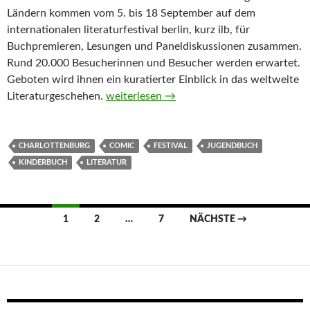
Ländern kommen vom 5. bis 18 September auf dem
internationalen literaturfestival berlin, kurz ilb, für
Buchpremieren, Lesungen und Paneldiskussionen zusammen.
Rund 20.000 Besucherinnen und Besucher werden erwartet.
Geboten wird ihnen ein kuratierter Einblick in das weltweite
Internationales Literaturfestival in Berlin
Literaturgeschehen.
weiterlesen
→
CHARLOTTENBURG
COMIC
FESTIVAL
JUGENDBUCH
KINDERBUCH
LITERATUR
Beitragsnavigation
1
2
…
7
NÄCHSTE →