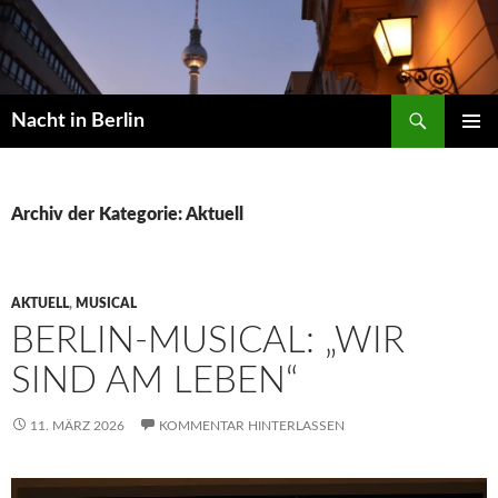
Zum
Inhalt
springen
Suchen
Nacht in Berlin
PRIMÄR
MENÜ
Archiv der Kategorie: Aktuell
AKTUELL
,
MUSICAL
BERLIN-MUSICAL: „WIR
SIND AM LEBEN“
11. MÄRZ 2026
KOMMENTAR HINTERLASSEN