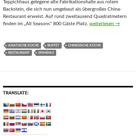
Teppichhaus gelegene alte Fabrikationshalle aus rotem
Backstein, die sich nun umgebaut als übergroßes China-
Restaurant erweist. Auf rund zweitausend Quadratmetern
„All Seasons“: Chines
finden im „All Seasons“ 800 Gäste Platz.
weiterlesen
→
ASIATISCHE KÜCHE
BUFFET
CHINESISCHE KÜCHE
RESTAURANT
SPANDAU
TRANSLATE: