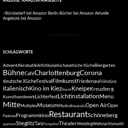
ANZEIGE: AMAZON ANGEBOTE
<
Bürobedarf bei Amazon
Berlin-Bücher bei Amazon
Aktuelle
Angebote bei Amazon
SCHLAGWORTE
Advent
Akrobatik
Biergarten
Artistik
asiatisch
asiatische Küche
Bühne
Corona
Charlottenburg
Café
Filmkunst
deutsche Küche
Festival
Friedenau
Frühstück
italienisch
Kino im Kiez
Kneipe
Kreuzberg
Klassik
Lichtinstallation
Menu
Lichterfest
Kunsthandwerk
Mitte
Open Air
Museum
Oper
Multiplex
Musical
Neukölln
Restaurant
Schöneberg
Programmkino
Pankow
Steglitz
Tanz
Theater
Wedding
Weihnachtsmarkt
spanisch
Tempelhof