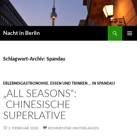
Zum
Inhalt
springen
Suchen
Nacht in Berlin
PRIMÄR
MENÜ
Schlagwort-Archiv: Spandau
ERLEBNISGASTRONOMIE
,
ESSEN UND TRINKEN ... IN SPANDAU
„ALL SEASONS“:
CHINESISCHE
SUPERLATIVE
2. FEBRUAR 2020
KOMMENTAR HINTERLASSEN