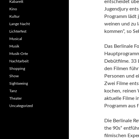
entscheidet übe
Kabarett
Jugendjury ents
Kino
Programm lädt j
Kultur
weinen und zu l
Lange Nacht
kommen“, so Seb
Lichterfest
Musical
Das Berlinale F
Musik
Hauptprogramm 
Musik-Orte
Debütfilme. 33 
Nachtarbeit
den Filmen führ
Shopping
Personen und ei
Show
Zwei Filme ents
Sightseeing
kochen, reinen 
Tanz
aktuelle Filme 
Theater
Programm aus f
Uncategorized
Die Berlinale Re
the 90s“ entführ
filmischen Expe