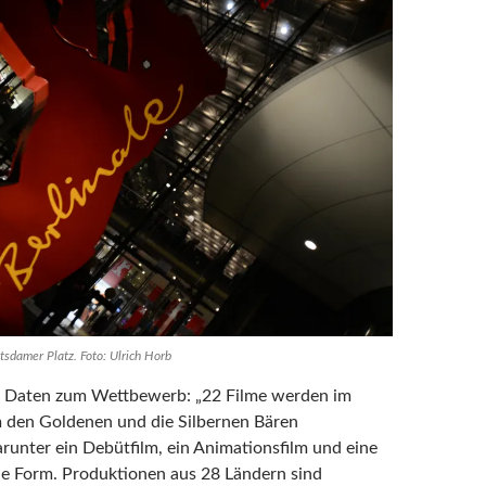
tsdamer Platz. Foto: Ulrich Horb
en Daten zum Wettbewerb: „22 Filme werden im
den Goldenen und die Silbernen Bären
arunter ein Debütfilm, ein Animationsfilm und eine
e Form. Produktionen aus 28 Ländern sind