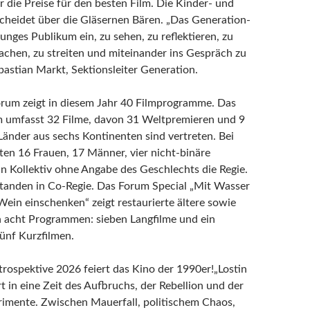
r die Preise für den besten Film. Die Kinder- und
cheidet über die Gläsernen Bären. „Das Generation-
unges Publikum ein, zu sehen, zu reflektieren, zu
achen, zu streiten und miteinander ins Gespräch zu
astian Markt, Sektionsleiter Generation.
orum zeigt in diesem Jahr 40 Filmprogramme. Das
umfasst 32 Filme, davon 31 Weltpremieren und 9
Länder aus sechs Kontinenten sind vertreten. Bei
ten 16 Frauen, 17 Männer, vier nicht-binäre
n Kollektiv ohne Angabe des Geschlechts die Regie.
tanden in Co-Regie. Das Forum Special „Mit Wasser
Wein einschenken“ zeigt restaurierte ältere sowie
in acht Programmen: sieben Langfilme und ein
ünf Kurzfilmen.
trospektive 2026 feiert das Kino der 1990er!„Lostin
t in eine Zeit des Aufbruchs, der Rebellion und der
rimente. Zwischen Mauerfall, politischem Chaos,