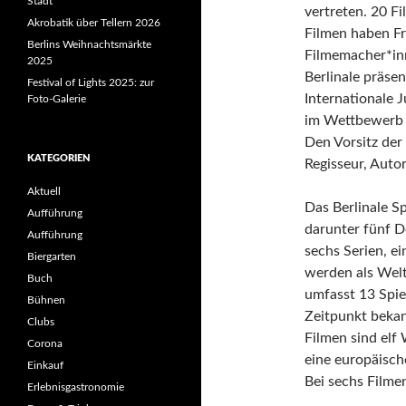
Stadt“
vertreten. 20 F
Akrobatik über Tellern 2026
Filmen haben Fr
Berlins Weihnachtsmärkte
Filmemacher*inn
2025
Berlinale präse
Festival of Lights 2025: zur
Internationale J
Foto-Galerie
im Wettbewerb u
Den Vorsitz der
KATEGORIEN
Regisseur, Aut
Aktuell
Das Berlinale S
Aufführung
darunter fünf D
Aufführung
sechs Serien, e
Biergarten
werden als Wel
Buch
umfasst 13 Spie
Bühnen
Zeitpunkt beka
Clubs
Filmen sind elf
Corona
eine europäisch
Einkauf
Bei sechs Filme
Erlebnisgastronomie