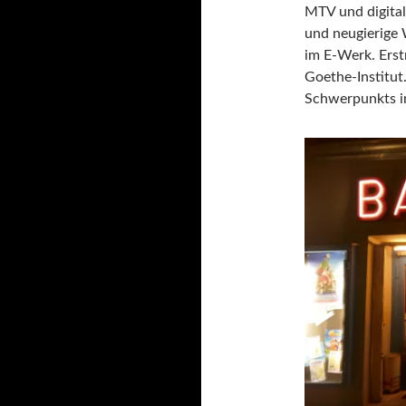
MTV und digital
und neugierige 
im E-Werk. Erst
Goethe-Institut
Schwerpunkts in