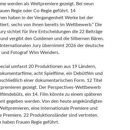
ilme werden als Weltpremiere gezeigt. Bei neun
auen Regie oder Co-Regie geführt. 14
en haben in der Vergangenheit Werke bei der
ntiert, sechs von ihnen bereits im Wettbewerb.“ Die
ury sichtet für ihre Entscheidungen die 22 Beiträge
nd vergibt den Goldenen und die Silbernen Bären.
 Internationalen Jury übernimmt 2026 der deutsche
or und Fotograf Wim Wenders.
pecial umfasst 20 Produktionen aus 19 Ländern,
okumentarfilme, acht Spielfilme, ein Debütfilm und
inschließlich einer dokumentarischen Form. 12 Titel
tpremieren gezeigt. Der Perspectives-Wettbewerb
lfilmdebüts, ein 14. Film könnte zu einem späteren
nnt gegeben werden. Von den heute angekündigten
 Weltpremieren, eine internationale Premiere und
e Premiere. 22 Produktionsländer sind vertreten.
n haben Frauen Regie geführt.