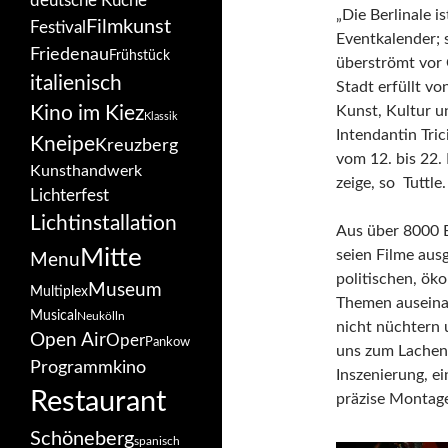
deutsche Küche
„Die Berlinale i
Filmkunst
Festival
Eventkalender; s
Friedenau
Frühstück
überströmt vor 
italienisch
Stadt erfüllt v
Kino im Kiez
Kunst, Kultur u
Klassik
Intendantin Tric
Kneipe
Kreuzberg
vom 12. bis 22.
Kunsthandwerk
zeige, so Tuttle.
Lichterfest
Lichtinstallation
Aus über 8000 E
Mitte
seien Filme aus
Menu
politischen, öko
Museum
Multiplex
Themen auseinan
Musical
Neukölln
nicht nüchtern
Open Air
Oper
Pankow
uns zum Lachen
Programmkino
Inszenierung, e
Restaurant
präzise Montag
Schöneberg
spanisch