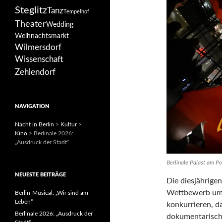
Steglitz
Tanz
Tempelhof
Theater
Wedding
Weihnachtsmarkt
Wilmersdorf
Wissenschaft
Zehlendorf
NAVIGATION
Nacht in Berlin
>
Kultur
>
Kino
>
Berlinale 2026:
„Ausdruck der Stadt“
Berlinale Palast am Po
NEUESTE BEITRÄGE
Die diesjährig
Wettbewerb um 
Berlin-Musical: „Wir sind am
Leben“
konkurrieren, d
Berlinale 2026: „Ausdruck der
dokumentarisch