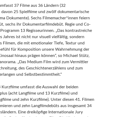
mfasst 37 Filme aus 36 Ländern (32
 davon 25 Spielfilme und zwölf dokumentarische
ma Dokumente). Sechs Filmemacher*innen feiern
büt, sechs ihr Dokumentarfilmdebüt. Regie und Co-
 Programm 13 Regisseurinnen. „Das kontrastreiche
Jahres ist nicht nur visuell vielfältig, sondern
s Filmen, die mit emotionaler Tiefe, Textur und
Gefühl für Komposition unsere Wahrnehmung der
inosaal hinaus prägen können“, so Michael Stütz,
Panorama. „Das Medium Film wird zum Vermittler
chreitung, des Geschichtenerzählens und zum
rlangen und Selbstbestimmtheit.“
 Kurzfilme umfasst die Auswahl der beiden
us (acht Langfilme und 13 Kurzfilme) und
gfilme und zehn Kurzfilme). Unter diesen 41. Filmen
emieren und zehn Langfilmdebüts aus insgesamt 34
sländern. Eine dreiköpfige Internationale Jury