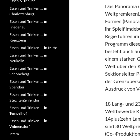
Essen & Trinken
Das Panorama u
Essen und Trinken … in
Weltpremieren),
Charlottenburg
Formen (Panora
Essen und Trinken … in
Friedenau
ihr Spielfilmde
Essen und Trinken … in
Regie führen im
Kreuzberg
Programm dieses 
Essen und Trinken … in Mitte
besteht auch au
Essen und Trinken … in
einem starken 
Neukölln
Welt über den K
Essen und Trinken … in
Sektionsleiter 
Schöneberg
der Grenzübers
Essen und Trinken … in
Spandau
Ausdruck von Ve
Essen und Trinken … in
Steglitz-Zehlendorf
18 Lang- und 23
Essen und Trinken … in
Wettbewerbe Kpl
Tempelhof
14plus(zehn Lan
Essen und Trinken … in
sind 30 Weltpr
Wilmersdorf
(Co-)Produktion
Intern