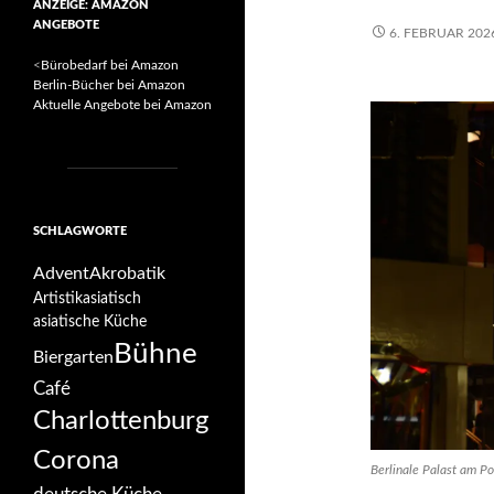
ANZEIGE: AMAZON
ANGEBOTE
6. FEBRUAR 202
<
Bürobedarf bei Amazon
Berlin-Bücher bei Amazon
Aktuelle Angebote bei Amazon
SCHLAGWORTE
Advent
Akrobatik
Artistik
asiatisch
asiatische Küche
Bühne
Biergarten
Café
Charlottenburg
Corona
Berlinale Palast am Po