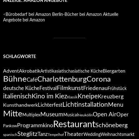
ANZEIGE: AMAZON ANGEBOTE
<
Bürobedarf bei Amazon
Berlin-Bücher bei Amazon
Aktuelle
Angebote bei Amazon
SCHLAGWORTE
Advent
Akrobatik
Biergarten
Artistik
asiatisch
asiatische Küche
Bühne
Corona
Charlottenburg
Café
Filmkunst
deutsche Küche
Festival
Friedenau
Frühstück
italienisch
Kino im Kiez
Kneipe
Kreuzberg
Klassik
Lichtinstallation
Menu
Lichterfest
Kunsthandwerk
Mitte
Open Air
Museum
Oper
Multiplex
Musical
Neukölln
Restaurant
Schöneberg
Programmkino
Pankow
Steglitz
Tanz
Theater
Wedding
Weihnachtsmarkt
spanisch
Tempelhof