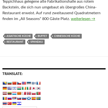
Teppichhaus gelegene alte Fabrikationshalle aus rotem
Backstein, die sich nun umgebaut als übergroßes China-
Restaurant erweist. Auf rund zweitausend Quadratmetern
„All Seasons“: Chines
finden im „All Seasons“ 800 Gäste Platz.
weiterlesen
→
ASIATISCHE KÜCHE
BUFFET
CHINESISCHE KÜCHE
RESTAURANT
SPANDAU
TRANSLATE: