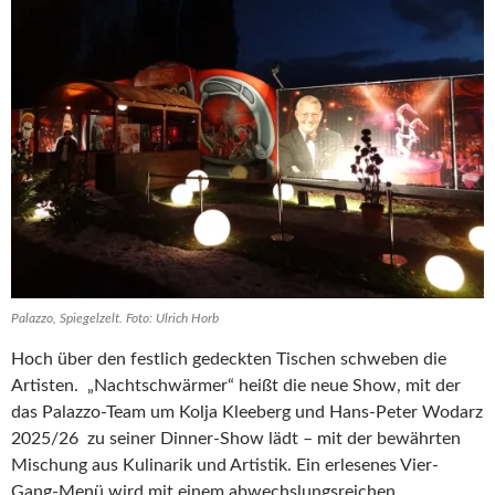
Palazzo, Spiegelzelt. Foto: Ulrich Horb
Hoch über den festlich gedeckten Tischen schweben die
Artisten. „Nachtschwärmer“ heißt die neue Show, mit der
das Palazzo-Team um Kolja Kleeberg und Hans-Peter Wodarz
2025/26 zu seiner Dinner-Show lädt – mit der bewährten
Mischung aus Kulinarik und Artistik. Ein erlesenes Vier-
Gang-Menü wird mit einem abwechslungsreichen