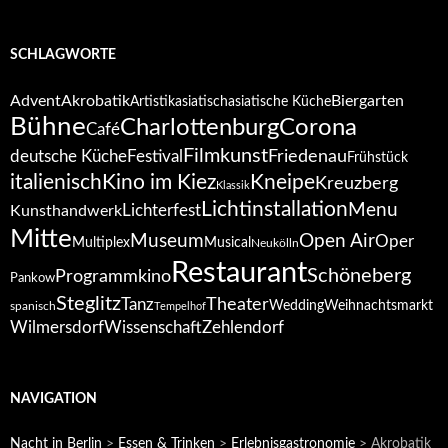
SCHLAGWORTE
Advent
Akrobatik
Biergarten
Artistik
asiatisch
asiatische Küche
Bühne
Corona
Charlottenburg
Café
Filmkunst
deutsche Küche
Festival
Friedenau
Frühstück
italienisch
Kino im Kiez
Kneipe
Kreuzberg
Klassik
Lichtinstallation
Menu
Lichterfest
Kunsthandwerk
Mitte
Open Air
Museum
Oper
Multiplex
Musical
Neukölln
Restaurant
Schöneberg
Programmkino
Pankow
Steglitz
Tanz
Theater
Wedding
Weihnachtsmarkt
spanisch
Tempelhof
Wilmersdorf
Zehlendorf
Wissenschaft
NAVIGATION
Nacht in Berlin
>
Essen & Trinken
>
Erlebnisgastronomie
>
Akrobatik