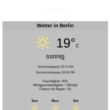
Wetter in Berlin
19°
C
sonnig
Sonnenaufgang: 05:37 AM
Sonnenuntergang: 08:46 PM
Feuchtigkeit: 45%
Windgeschwindigkeit: 7.9Kmph
Chance für Regen: 2%
Son
Mon
Die