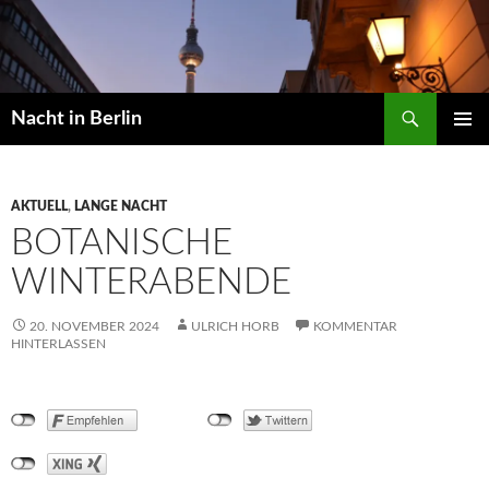
Zum
Inhalt
springen
Suchen
Nacht in Berlin
PRIMÄR
MENÜ
AKTUELL
,
LANGE NACHT
BOTANISCHE
WINTERABENDE
20. NOVEMBER 2024
ULRICH HORB
KOMMENTAR
HINTERLASSEN