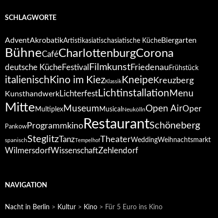
SCHLAGWORTE
Advent
Akrobatik
Biergarten
Artistik
asiatisch
asiatische Küche
Bühne
Corona
Charlottenburg
Café
Filmkunst
deutsche Küche
Festival
Friedenau
Frühstück
italienisch
Kino im Kiez
Kneipe
Kreuzberg
Klassik
Lichtinstallation
Menu
Lichterfest
Kunsthandwerk
Mitte
Open Air
Museum
Oper
Multiplex
Musical
Neukölln
Restaurant
Schöneberg
Programmkino
Pankow
Steglitz
Tanz
Theater
Wedding
Weihnachtsmarkt
spanisch
Tempelhof
Wilmersdorf
Zehlendorf
Wissenschaft
NAVIGATION
Nacht in Berlin
>
Kultur
>
Kino
>
Für 5 Euro ins Kino