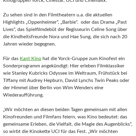
Kinogruppen Yorck, Cinestar, UCI und Cinemaxx.
Zu sehen sind in den Filmtheatern u.a. die aktuellen
Highlights „Oppenheimer“, „Barbie“. oder das Drama „Past
Lives“, das Spielfilmdebüt der Regisseurin Celine Song über
die Kindheitsfreunde Nora und Hae Sung, die sich nach 20
Jahren wieder begegnen.
Für das
Kant Kino
hat die Yorck-Gruppe zum Kinofest ein
Sonderprogramm angekündigt: Hier erleben Filmklassiker
wie Stanley Kubricks Odyssee im Weltraum, Frühstück bei
Tiffany mit Audrey Hepburn, David Lynchs Twin Peaks oder
der Himmel über Berlin von Wim Wenders eine
Wiederaufführung.
„Wir möchten an diesen beiden Tagen gemeinsam mit allen
Kinofreunden und Filmfans feiern, was Kino bedeutet: das
gemeinsame Erleben, die Vielfalt, die Magie des Augenblicks“,
so wirbt die Kinokette UCI für das Fest. „Wir möchten