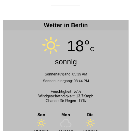
Wetter in Berlin
18°
C
sonnig
Sonnenaufgang: 05:39 AM
Sonnenuntergang: 08:44 PM
Feuchtigkeit: 57%
Windgeschwindigkeit: 13.7Kmph
Chance für Regen: 17%
Son
Mon
Die