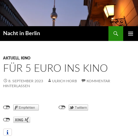
Zum
Inhalt
springen
Suchen
Nacht in Berlin
PRIMÄR
MENÜ
AKTUELL
,
KINO
FÜR 5 EURO INS KINO
8. SEPTEMBER 2023
ULRICH HORB
KOMMENTAR
HINTERLASSEN