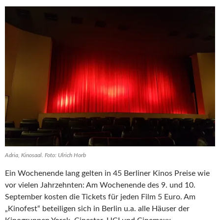
Adria, Kinosaal. Foto: Ulrich Horb
Ein Wochenende lang gelten in 45 Berliner Kinos Preise wie
vor vielen Jahrzehnten: Am Wochenende des 9. und 10.
September kosten die Tickets für jeden Film 5 Euro. Am
„Kinofest“ beteiligen sich in Berlin u.a. alle Häuser der