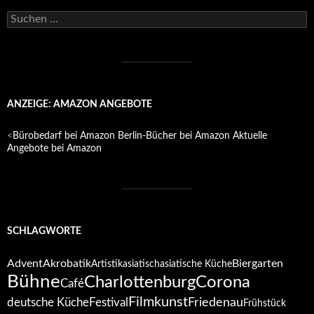
Suchen
nach:
ANZEIGE: AMAZON ANGEBOTE
<
Bürobedarf bei Amazon
Berlin-Bücher bei Amazon
Aktuelle
Angebote bei Amazon
SCHLAGWORTE
Advent
Akrobatik
Biergarten
Artistik
asiatisch
asiatische Küche
Bühne
Corona
Charlottenburg
Café
Filmkunst
deutsche Küche
Festival
Friedenau
Frühstück