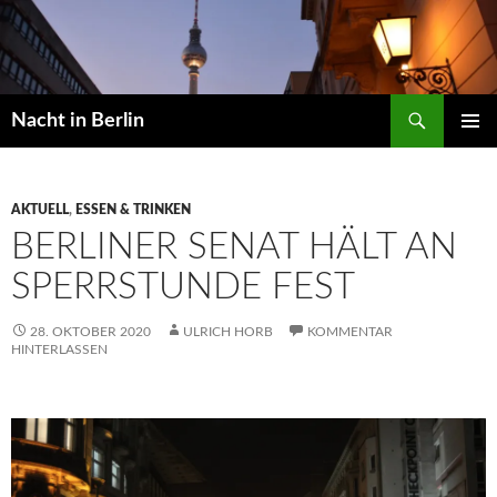
Zum
Inhalt
springen
Suchen
Nacht in Berlin
PRIMÄR
MENÜ
AKTUELL
,
ESSEN & TRINKEN
BERLINER SENAT HÄLT AN
SPERRSTUNDE FEST
28. OKTOBER 2020
ULRICH HORB
KOMMENTAR
HINTERLASSEN