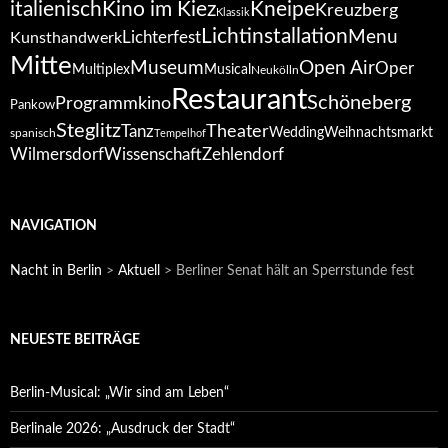
italienisch
Kino im Kiez
Kneipe
Kreuzberg
Klassik
Lichtinstallation
Menu
Lichterfest
Kunsthandwerk
Mitte
Open Air
Museum
Oper
Multiplex
Musical
Neukölln
Restaurant
Schöneberg
Programmkino
Pankow
Steglitz
Tanz
Theater
Wedding
Weihnachtsmarkt
spanisch
Tempelhof
Wilmersdorf
Zehlendorf
Wissenschaft
NAVIGATION
Nacht in Berlin
>
Aktuell
>
Berliner Senat hält an Sperrstunde fest
NEUESTE BEITRÄGE
Berlin-Musical: „Wir sind am Leben“
Berlinale 2026: „Ausdruck der Stadt“