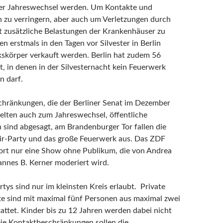
iger Jahreswechsel werden. Um Kontakte und
en zu verringern, aber auch um Verletzungen durch
t zusätzliche Belastungen der Krankenhäuser zu
n erstmals in den Tagen vor Silvester in Berlin
skörper verkauft werden. Berlin hat zudem 56
t, in denen in der Silvesternacht kein Feuerwerk
n darf.
hränkungen, die der Berliner Senat im Dezember
 gelten auch zum Jahreswechsel, öffentliche
 sind abgesagt, am Brandenburger Tor fallen die
ir-Party und das große Feuerwerk aus. Das ZDF
ort nur eine Show ohne Publikum, die von Andrea
nnes B. Kerner moderiert wird.
tys sind nur im kleinsten Kreis erlaubt. Private
 sind mit maximal fünf Personen aus maximal zwei
attet. Kinder bis zu 12 Jahren werden dabei nicht
ie Kontaktbeschränkungen sollen die