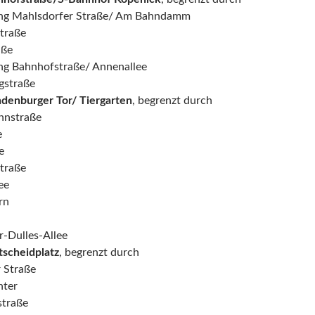
ung Mahlsdorfer Straße/ Am Bahndamm
traße
aße
ng Bahnhofstraße/ Annenallee
gstraße
denburger Tor/ Tiergarten
, begrenzt durch
nnstraße
e
e
straße
ee
rn
r-Dulles-Allee
tscheidplatz
, begrenzt durch
 Straße
nter
straße