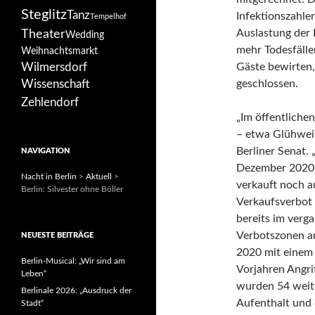
Steglitz
Tanz
Infektionszahlen
Tempelhof
Auslastung der 
Theater
Wedding
mehr Todesfälle
Weihnachtsmarkt
Wilmersdorf
Gäste bewirten,
geschlossen.
Wissenschaft
Zehlendorf
„Im öffentliche
– etwa Glühwein
Berliner Senat.
NAVIGATION
Dezember 2020 
Nacht in Berlin
>
Aktuell
>
verkauft noch 
Berlin: Silvester ohne Böller
Verkaufsverbot 
bereits im verg
Verbotszonen am
NEUESTE BEITRÄGE
2020 mit einem 
Berlin-Musical: „Wir sind am
Vorjahren Angri
Leben“
wurden 54 weite
Berlinale 2026: „Ausdruck der
Aufenthalt und
Stadt“