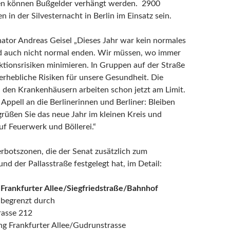
ßen können Bußgelder verhängt werden. 2900
n in der Silvesternacht in Berlin im Einsatz sein.
nator Andreas Geisel „Dieses Jahr war kein normales
rd auch nicht normal enden. Wir müssen, wo immer
ektionsrisiken minimieren. In Gruppen auf der Straße
 erhebliche Risiken für unsere Gesundheit. Die
n den Krankenhäusern arbeiten schon jetzt am Limit.
ppell an die Berlinerinnen und Berliner: Bleiben
grüßen Sie das neue Jahr im kleinen Kreis und
uf Feuerwerk und Böllerei.“
rbotszonen, die der Senat zusätzlich zum
nd der Pallasstraße festgelegt hat, im Detail:
 Frankfurter Allee/Siegfriedstraße/Bahnhof
, begrenzt durch
rasse 212
ng Frankfurter Allee/Gudrunstrasse