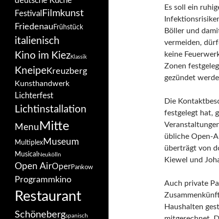
deutsche Küche
Es soll ein ruh
Filmkunst
Festival
Infektionsrisik
Friedenau
Frühstück
Böller und dami
italienisch
vermeiden, dürfe
Kino im Kiez
keine Feuerwerk
Klassik
Zonen festgeleg
Kneipe
Kreuzberg
gezündet werde
Kunsthandwerk
Lichterfest
Die Kontaktbesc
Lichtinstallation
festgelegt hat,
Mitte
Veranstaltungen
Menu
übliche Open-A
Museum
Multiplex
überträgt von d
Musical
Neukölln
Kiewel und Joha
Open Air
Oper
Pankow
Programmkino
Auch private Par
Restaurant
Zusammenkünfte
Haushalten gest
Schöneberg
spanisch
mitgerechnet. D