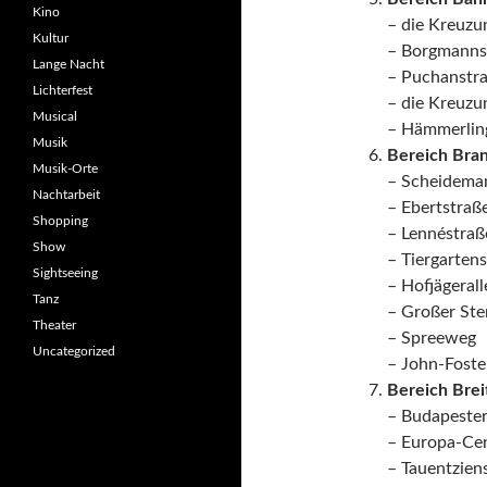
Kino
– die Kreuz
Kultur
– Borgmanns
Lange Nacht
– Puchanstr
Lichterfest
– die Kreuzu
Musical
– Hämmerlin
Musik
Bereich Bran
Musik-Orte
– Scheidema
Nachtarbeit
– Ebertstraß
Shopping
– Lennéstraß
Show
– Tiergarten
Sightseeing
– Hofjägerall
Tanz
– Großer Ste
Theater
– Spreeweg
Uncategorized
– John-Foste
Bereich Brei
– Budapester
– Europa-Ce
– Tauentzien