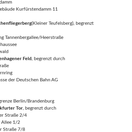
ndamm
gebäude Kurfürstendamm 11
henfliegerberg
(Kleiner Teufelsberg), begrenzt
ng Tannenbergallee/Heerstraße
chaussee
wald
enhagener Feld
, begrenzt durch
raße
rnring
asse der Deutschen Bahn AG
grenze Berlin/Brandenburg
kfurter Tor
, begrenzt durch
er Straße 2/4
 Allee 1/2
r Straße 7/8