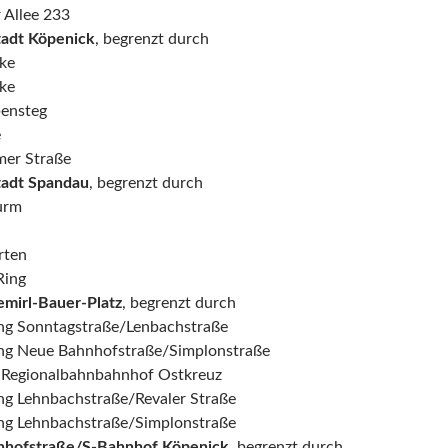
 Allee 233
tadt Köpenick
, begrenzt durch
ke
ke
bensteg
e
mer Straße
tadt Spandau
, begrenzt durch
urm
rten
Ring
mirl-Bauer-Platz
, begrenzt durch
ng Sonntagstraße/Lenbachstraße
ung Neue Bahnhofstraße/Simplonstraße
 Regionalbahnbahnhof Ostkreuz
ng Lehnbachstraße/Revaler Straße
ng Lehnbachstraße/Simplonstraße
nhofstraße/S-Bahnhof Köpenick
, begrenzt durch