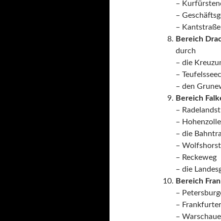
– Kurfürste
– Geschäfts
– Kantstraße
Bereich Drac
durch
– die Kreuzu
– Teufelssee
– den Grune
Bereich Falk
– Radelandst
– Hohenzolle
– die Bahntr
– Wolfshorst
– Reckeweg
– die Landes
Bereich Fran
– Petersburg
– Frankfurter
– Warschaue