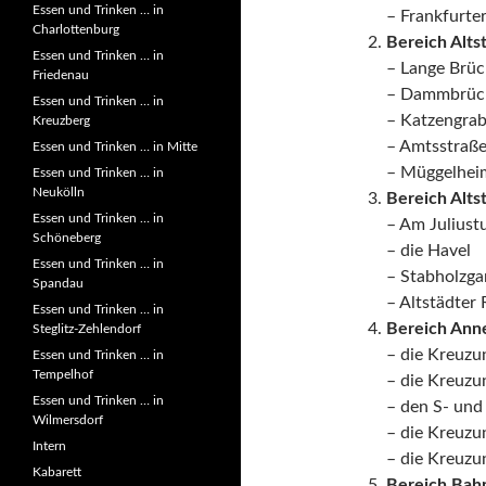
Essen und Trinken … in
– Frankfurter
Charlottenburg
Bereich Alts
Essen und Trinken … in
– Lange Brüc
Friedenau
– Dammbrüc
Essen und Trinken … in
– Katzengra
Kreuzberg
– Amtsstraß
Essen und Trinken … in Mitte
– Müggelhei
Essen und Trinken … in
Neukölln
Bereich Alts
Essen und Trinken … in
– Am Juliust
Schöneberg
– die Havel
Essen und Trinken … in
– Stabholzga
Spandau
– Altstädter 
Essen und Trinken … in
Bereich Anne
Steglitz-Zehlendorf
– die Kreuzu
Essen und Trinken … in
Tempelhof
– die Kreuz
Essen und Trinken … in
– den S- und
Wilmersdorf
– die Kreuzu
Intern
– die Kreuzu
Kabarett
Bereich Bah