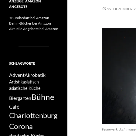
ANZEIGE: AMAZON
ANGEBOTE
29. DEZEMBER 2
<
Bürobedarf bei Amazon
Berlin-Bücher bei Amazon
Aktuelle Angebote bei Amazon
SCHLAGWORTE
Advent
Akrobatik
Artistik
asiatisch
asiatische Küche
Bühne
Biergarten
Café
Charlottenburg
Corona
Feuerwerk darf in dies