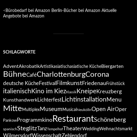
<
Bürobedarf bei Amazon
Berlin-Bücher bei Amazon
Aktuelle
Angebote bei Amazon
SCHLAGWORTE
Advent
Akrobatik
Biergarten
Artistik
asiatisch
asiatische Küche
Bühne
Corona
Charlottenburg
Café
Filmkunst
deutsche Küche
Festival
Friedenau
Frühstück
italienisch
Kino im Kiez
Kneipe
Kreuzberg
Klassik
Lichtinstallation
Menu
Lichterfest
Kunsthandwerk
Mitte
Open Air
Museum
Oper
Multiplex
Musical
Neukölln
Restaurant
Schöneberg
Programmkino
Pankow
Steglitz
Tanz
Theater
Wedding
Weihnachtsmarkt
spanisch
Tempelhof
Wilmersdorf
Zehlendorf
Wissenschaft