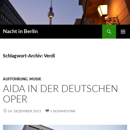
Zum
Inhalt
springen
Suchen
Nacht in Berlin
PRIMÄR
MENÜ
Schlagwort-Archiv: Verdi
AUFFÜHRUNG
,
MUSIK
AIDA IN DER DEUTSCHEN
OPER
14. DEZEMBER 2015
1 KOMMENTAR