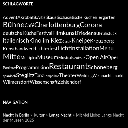
SCHLAGWORTE
Advent
Akrobatik
Biergarten
Artistik
asiatisch
asiatische Küche
Bühne
Corona
Charlottenburg
Café
Filmkunst
deutsche Küche
Festival
Friedenau
Frühstück
italienisch
Kino im Kiez
Kneipe
Kreuzberg
Klassik
Lichtinstallation
Menu
Lichterfest
Kunsthandwerk
Mitte
Open Air
Museum
Oper
Multiplex
Musical
Neukölln
Restaurant
Schöneberg
Programmkino
Pankow
Steglitz
Tanz
Theater
Wedding
Weihnachtsmarkt
spanisch
Tempelhof
Wilmersdorf
Zehlendorf
Wissenschaft
NAVIGATION
Nacht in Berlin
>
Kultur
>
Lange Nacht
>
Mit viel Liebe: Lange Nacht
der Museen 2025