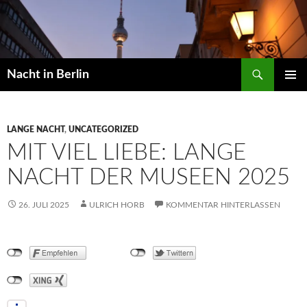
Zum
Inhalt
springen
Suchen
Nacht in Berlin
PRIMÄR
MENÜ
LANGE NACHT
,
UNCATEGORIZED
MIT VIEL LIEBE: LANGE
NACHT DER MUSEEN 2025
26. JULI 2025
ULRICH HORB
KOMMENTAR HINTERLASSEN