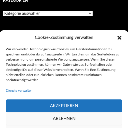
KATEGORIEN
Kategorien
SEITEN
Cookie-Zustimmung verwalten
Impressionen
Wir verwenden Technologien wie Cookies, um Geräteinformationen zu
speichern und/oder darauf zuzugreifen. Wir tun dies, um das Surferlebnis zu
Impressum/Datenschutz
verbessern und um personalisierte Werbung anzuzeigen. Wenn Sie diesen
Technologien zustimmen, können wir Daten wie das Surfverhalten oder
Kultur
eindeutige IDs auf dieser Website verarbeiten. Wenn Sie Ihre Zustimmung
nicht erteilen oder zurückziehen, können bestimmte Funktionen
Tickets
beeinträchtigt werden.
Unterwegs
Dienste verwalten
AKZEPTIEREN
Impressum/Datenschutz
Stolz präsentiert von WordPress
ABLEHNEN