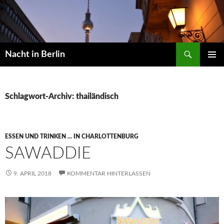
Zum
Inhalt
springen
Suchen
Nacht in Berlin
PRIMÄR
MENÜ
Schlagwort-Archiv: thailändisch
ESSEN UND TRINKEN ... IN CHARLOTTENBURG
SAWADDIE
9. APRIL 2018
KOMMENTAR HINTERLASSEN