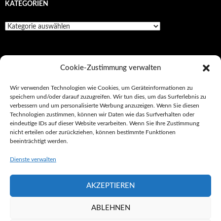
KATEGORIEN
Kategorien
SEITEN
Cookie-Zustimmung verwalten
Impressionen
Wir verwenden Technologien wie Cookies, um Geräteinformationen zu
speichern und/oder darauf zuzugreifen. Wir tun dies, um das Surferlebnis zu
Impressum/Datenschutz
verbessern und um personalisierte Werbung anzuzeigen. Wenn Sie diesen
Technologien zustimmen, können wir Daten wie das Surfverhalten oder
Kultur
eindeutige IDs auf dieser Website verarbeiten. Wenn Sie Ihre Zustimmung
nicht erteilen oder zurückziehen, können bestimmte Funktionen
Tickets
beeinträchtigt werden.
Unterwegs
Dienste verwalten
AKZEPTIEREN
Impressum/Datenschutz
Stolz präsentiert von WordPress
ABLEHNEN