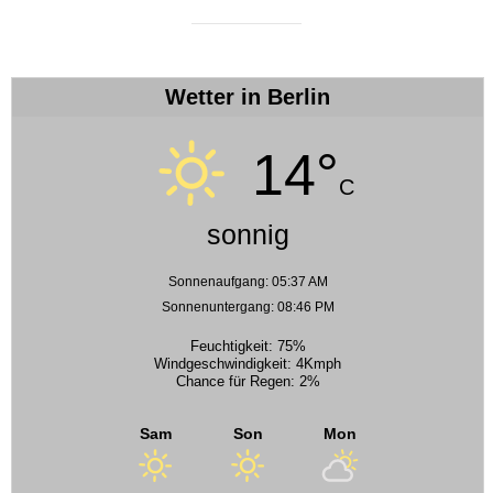
Wetter in Berlin
14°
C
sonnig
Sonnenaufgang: 05:37 AM
Sonnenuntergang: 08:46 PM
Feuchtigkeit: 75%
Windgeschwindigkeit: 4Kmph
Chance für Regen: 2%
Sam
Son
Mon