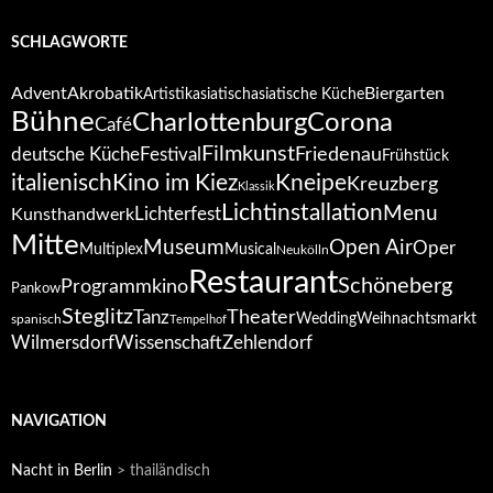
SCHLAGWORTE
Advent
Akrobatik
Biergarten
Artistik
asiatisch
asiatische Küche
Bühne
Corona
Charlottenburg
Café
Filmkunst
deutsche Küche
Festival
Friedenau
Frühstück
italienisch
Kino im Kiez
Kneipe
Kreuzberg
Klassik
Lichtinstallation
Menu
Lichterfest
Kunsthandwerk
Mitte
Open Air
Museum
Oper
Multiplex
Musical
Neukölln
Restaurant
Schöneberg
Programmkino
Pankow
Steglitz
Tanz
Theater
Wedding
Weihnachtsmarkt
spanisch
Tempelhof
Wilmersdorf
Zehlendorf
Wissenschaft
NAVIGATION
Nacht in Berlin
>
thailändisch