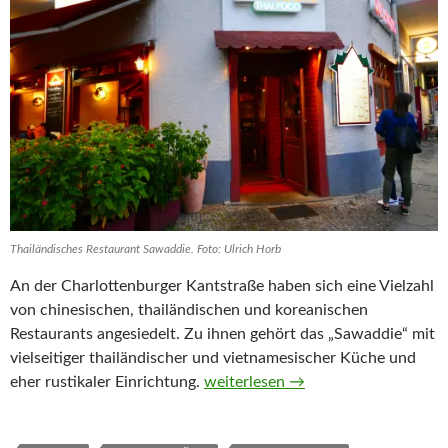
Thailändisches Restaurant Sawaddie. Foto: Ulrich Horb
An der Charlottenburger Kantstraße haben sich eine Vielzahl
von chinesischen, thailändischen und koreanischen
Restaurants angesiedelt. Zu ihnen gehört das „Sawaddie“ mit
vielseitiger thailändischer und vietnamesischer Küche und
Sawaddie
eher rustikaler Einrichtung.
weiterlesen
→