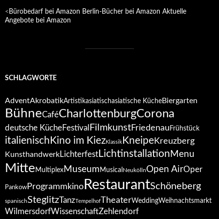
<
Bürobedarf bei Amazon
Berlin-Bücher bei Amazon
Aktuelle
Angebote bei Amazon
SCHLAGWORTE
Advent
Akrobatik
Biergarten
Artistik
asiatisch
asiatische Küche
Bühne
Corona
Charlottenburg
Café
Filmkunst
deutsche Küche
Festival
Friedenau
Frühstück
italienisch
Kino im Kiez
Kneipe
Kreuzberg
Klassik
Lichtinstallation
Menu
Lichterfest
Kunsthandwerk
Mitte
Open Air
Museum
Oper
Multiplex
Musical
Neukölln
Restaurant
Schöneberg
Programmkino
Pankow
Steglitz
Tanz
Theater
Wedding
Weihnachtsmarkt
spanisch
Tempelhof
Wilmersdorf
Zehlendorf
Wissenschaft