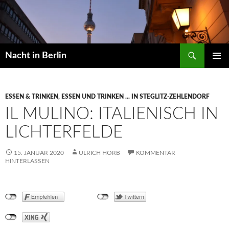
Zum
Inhalt
springen
Suchen
Nacht in Berlin
PRIMÄR
MENÜ
ESSEN & TRINKEN
,
ESSEN UND TRINKEN ... IN STEGLITZ-ZEHLENDORF
IL MULINO: ITALIENISCH IN
LICHTERFELDE
15. JANUAR 2020
ULRICH HORB
KOMMENTAR
HINTERLASSEN