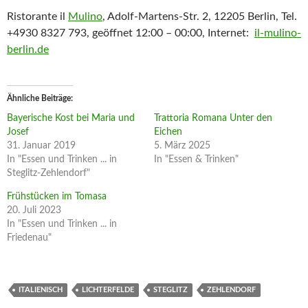
Ristorante il
Mulino
, Adolf-Martens-Str. 2, 12205 Berlin, Tel.
+4930 8327 793, geöffnet 12:00 – 00:00, Internet:
il-mulino-
berlin.de
Ähnliche Beiträge
Bayerische Kost bei Maria und
Trattoria Romana Unter den
Josef
Eichen
31. Januar 2019
5. März 2025
In "Essen und Trinken ... in
In "Essen & Trinken"
Steglitz-Zehlendorf"
Frühstücken im Tomasa
20. Juli 2023
In "Essen und Trinken ... in
Friedenau"
ITALIENISCH
LICHTERFELDE
STEGLITZ
ZEHLENDORF