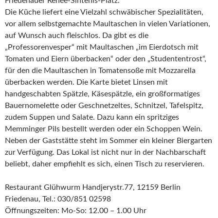
Friedenauer Renée-Sintenis-Platz.
Die Küche liefert eine Vielzahl schwäbischer Spezialitäten,
vor allem selbstgemachte Maultaschen in vielen Variationen,
auf Wunsch auch fleischlos. Da gibt es die
„Professorenvesper“ mit Maultaschen „im Eierdotsch mit
Tomaten und Eiern überbacken“ oder den „Studententrost“,
für den die Maultaschen in Tomatensoße mit Mozzarella
überbacken werden. Die Karte bietet Linsen mit
handgeschabten Spätzle, Käsespätzle, ein großformatiges
Bauernomelette oder Geschnetzeltes, Schnitzel, Tafelspitz,
zudem Suppen und Salate. Dazu kann ein spritziges
Memminger Pils bestellt werden oder ein Schoppen Wein.
Neben der Gaststätte steht im Sommer ein kleiner Biergarten
zur Verfügung. Das Lokal ist nicht nur in der Nachbarschaft
beliebt, daher empfiehlt es sich, einen Tisch zu reservieren.
Restaurant Glühwurm Handjerystr.77, 12159 Berlin
Friedenau, Tel.: 030/851 02598
Öffnungszeiten: Mo-So: 12.00 – 1.00 Uhr