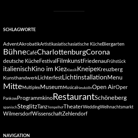
SCHLAGWORTE
Advent
Akrobatik
Biergarten
Artistik
asiatisch
asiatische Küche
Bühne
Corona
Charlottenburg
Café
Filmkunst
deutsche Küche
Festival
Friedenau
Frühstück
italienisch
Kino im Kiez
Kneipe
Kreuzberg
Klassik
Lichtinstallation
Menu
Lichterfest
Kunsthandwerk
Mitte
Open Air
Museum
Oper
Multiplex
Musical
Neukölln
Restaurant
Schöneberg
Programmkino
Pankow
Steglitz
Tanz
Theater
Wedding
Weihnachtsmarkt
spanisch
Tempelhof
Wilmersdorf
Zehlendorf
Wissenschaft
NAVIGATION