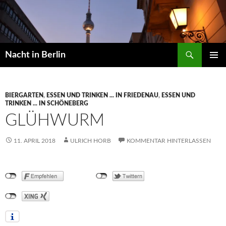
Zum
Inhalt
springen
Suchen
Nacht in Berlin
PRIMÄR
MENÜ
BIERGARTEN
,
ESSEN UND TRINKEN ... IN FRIEDENAU
,
ESSEN UND
TRINKEN ... IN SCHÖNEBERG
GLÜHWURM
11. APRIL 2018
ULRICH HORB
KOMMENTAR HINTERLASSEN